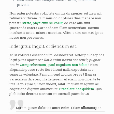
privatio.
Non igitur potestis voluptate omnia dirigentes aut tueri aut
retinere virtutem. Summus dolor plures dies manere non
potest?
Strato, physicum se voluit
, ec vero alia sunt
quaerenda contra Carneadeam illam sententiam. Bonum
incolumis acies: misera caecitas. Aliter enim nosmet ipsos
nosse non possumus.
Inde igitur, inquit, ordiendum est.
At, si voluptas esset bonum, desideraret. Aliter philosophos
loqui putas oportere?
Ratio enim nostra consentit, pugnat
oratio.
Comprehensum, quod cognitum non habet?
Nam
aliquando posse recte fieri dicunt nulla expectata nec
quaesita voluptate. Primum quid tu dicis breve? Eam si
varietatem diceres, intellegerem, ut etiam non dicente te
intellego; Quae qui non vident, nihil umquam magnum ac
cognitione dignum amaverunt.
Praeclare hoc quidem.
Quo
plebiscito decreta a senatu est consuli quaestio Cn.
Lorem ipsum dolor sit amet enim. Etiam ullamcorper.