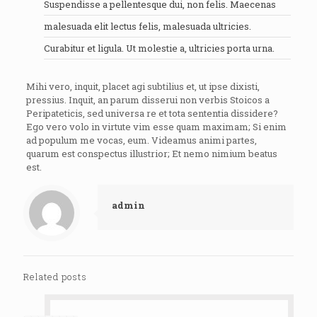
Suspendisse a pellentesque dui, non felis. Maecenas
malesuada elit lectus felis, malesuada ultricies.
Curabitur et ligula. Ut molestie a, ultricies porta urna.
Mihi vero, inquit, placet agi subtilius et, ut ipse dixisti,
pressius. Inquit, an parum disserui non verbis Stoicos a
Peripateticis, sed universa re et tota sententia dissidere?
Ego vero volo in virtute vim esse quam maximam; Si enim
ad populum me vocas, eum. Videamus animi partes,
quarum est conspectus illustrior; Et nemo nimium beatus
est.
admin
Related posts