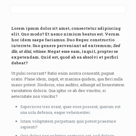
Lorem ipsum dolor sit amet, consectetur adipiscing
elit. Quo modo? Et nemo nimium beatus est.
Verum
hoc idem saepe faciamus.
Duo Reges: constructio
interrete.
Suo genere perveniant ad extremum;
Sed
ille, ut dixi, vitiose.
Negat esse eam, inquit, propter se
expetendam. Quid est, quod ab ea absolvi et perfici
debeat?
Ut pulsi recurrant? Ratio enim nostra consentit, pugnat
oratio. Plane idem, inquit, et maxima quidem, qua fieri nulla
maior potest. Diodorus, eius auditor, adiungit ad honestatem
vacuitatem doloris. Qua igitur re ab deo vincitur, si
aeternitate non vincitur?
Superiores tres erant, quae esse possent, quarum est
una sola defensa, eaque vehementer.
Istam voluptatem perpetuam quis potest praestare
sapienti?
Quia dolori non voluptas contraria est, sed doloris