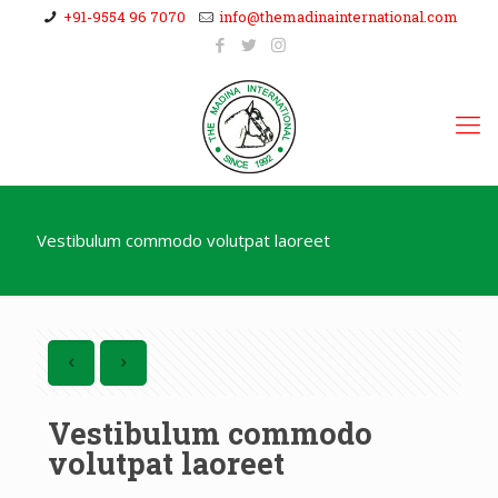
+91-9554 96 7070
info@themadinainternational.com
Vestibulum commodo volutpat laoreet
Vestibulum commodo
volutpat laoreet